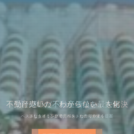
不動産売却の「わからない」を解決
受け継いだ不動産価値を最大化
受け継いだ不動産価値を最大化
ベストなタイミングで、ベストな売却方法を提案
ベストなタイミングで、ベストな売却方法を提案
誰しも迷う不動産売却を、わかりやすく