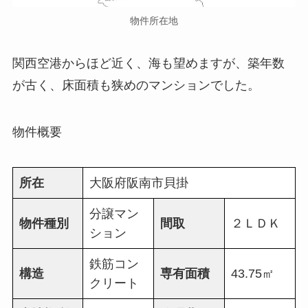
物件所在地
関西空港からほど近く、海も望めますが、築年数
が古く、床面積も狭めのマンションでした。
物件概要
所在
大阪府阪南市貝掛
分譲マン
物件種別
間取
２ＬＤＫ
ション
鉄筋コン
構造
専有面積
43.75㎡
クリート