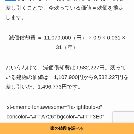
差し引くことで、今残っている価値＝残価を推定
します。
減価償却費 ＝ 11,079,000（円） × 0.9 × 0.031 ×
31（年）
というわけで、減価償却費は9,582,227円。残って
いる建物の価値は、1,107,900円から9,582,227円を
差し引いた、1,496,773円です。
[st-cmemo fontawesome="fa-lightbulb-o"
iconcolor="#FFA726" bgcolor="#FFF3E0"
color="#000000" iconsize="100"]本来税金の計算の
家の値段を調べる